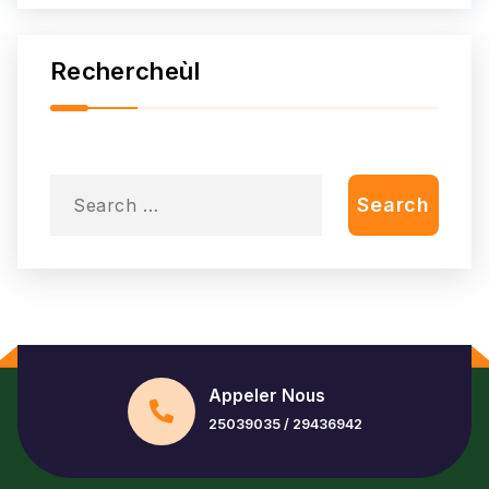
Rechercheùl
Search
Search
for:
Appeler Nous
25039035
/
29436942